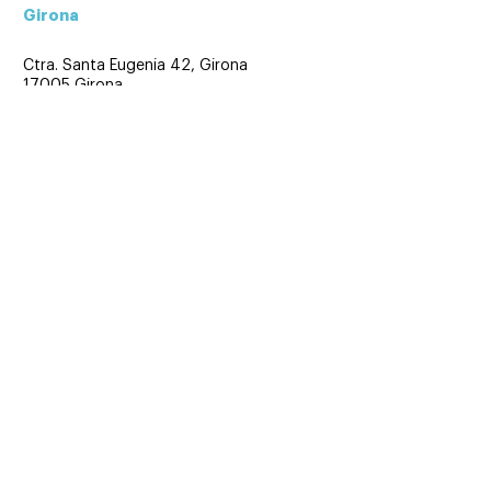
Girona
Ctra. Santa Eugenia 42, Girona
17005 Girona
972 219 797
Ver mapa
Aranda de Duero
C/ Burgo de Osma 52 B.Int
09400 Aranda de Duero
947 508 460
Ver mapa
Sevilla
TORRE REMEDIOS,